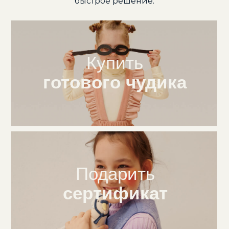
быстрое решение:
ИНН
233710761578
Купить
готового чудика
Подарить
сертификат