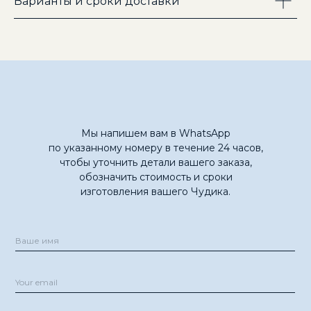
Варианты и сроки доставки
Ч
О
П
Р
О
Ч
О
П
Р
О
АСТЫ
Е В
СЫ
АСТЫ
Е В
СЫ
Мы напишем вам в WhatsApp
по указанному номеру в течение 24 часов,
чтобы уточнить детали вашего заказа,
КОЛЛЕКЦИЯ
КОЛЛЕКЦИЯ
обозначить стоимость и сроки
ЧУДИКОВ
ЧУДИКОВ
изготовления вашего Чудика.
ДОСТАВКА И ВОЗВРАТЫ
ДОСТАВКА И ВОЗВРАТЫ
ПОЛИТИКА
ПОЛИТИКА