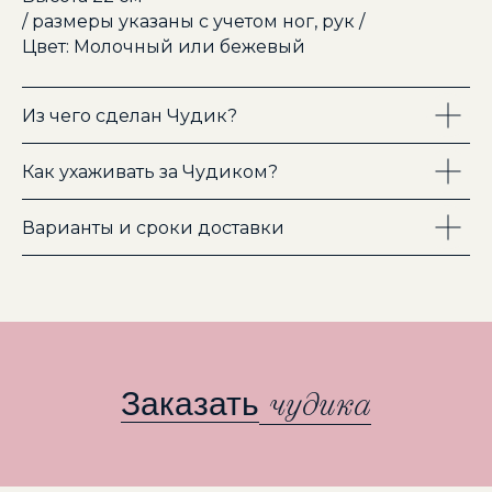
/ размеры указаны с учетом ног, рук /
Цвет: Молочный или бежевый
Ч
О
П
Р
О
Ч
О
П
Р
О
АСТЫ
Е В
СЫ
АСТЫ
Е В
СЫ
Из чего сделан Чудик?
КОЛЛЕКЦИЯ
КОЛЛЕКЦИЯ
ЧУДИКОВ
ЧУДИКОВ
Как ухаживать за Чудиком?
Варианты и сроки доставки
ДОСТАВКА И ВОЗВРАТЫ
ДОСТАВКА И ВОЗВРАТЫ
ПРИВАТНОСТИ
ПРИВАТНОСТИ
ПОЛИТИКА
ПОЛИТИКА
Заказать
чудика
КОНТАКТЫ
КОНТАКТЫ