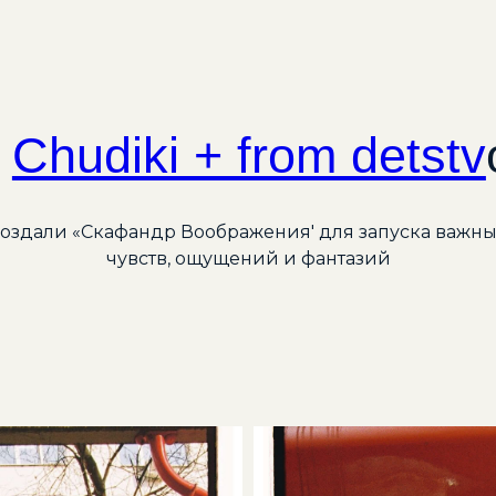
Chudiki + from detstv
создали «Скафандр Воображения' для запуска важны
чувств, ощущений и фантазий